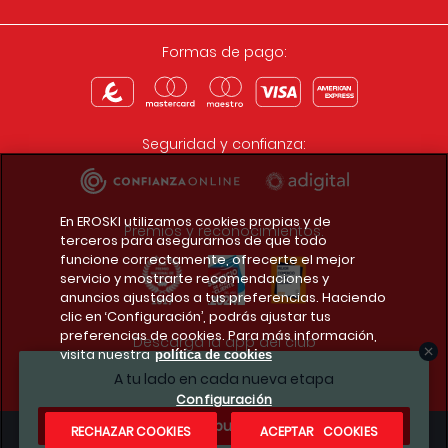
Formas de pago:
Seguridad y confianza:
En EROSKI utilizamos cookies propias y de
Premios y reconocimientos:
terceros para asegurarnos de que todo
funcione correctamente, ofrecerte el mejor
servicio y mostrarte recomendaciones y
anuncios ajustados a tus preferencias. Haciendo
clic en ‘Configuración’, podrás ajustar tus
preferencias de cookies. Para más información,
Descarga la app del club
visita nuestra
política de cookies
A tu lado en cada nueva etapa
Configuración
¿Te apuntas?
RECHAZAR COOKIES
ACEPTAR COOKIES
Condiciones legales