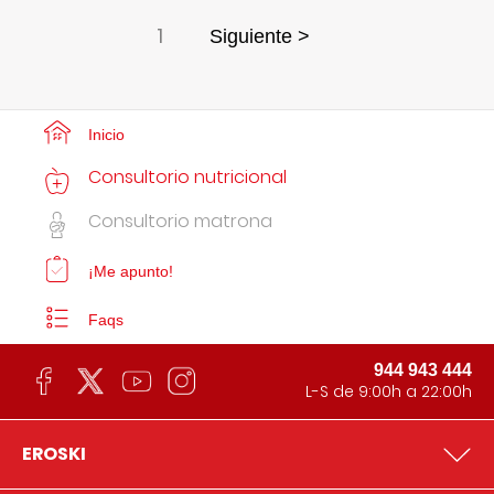
1
Siguiente >
Inicio
Consultorio nutricional
Consultorio matrona
¡Me apunto!
Faqs
944 943 444
L-S de 9:00h a 22:00h
EROSKI