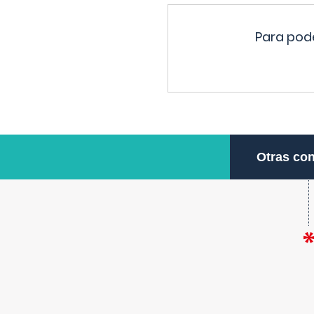
Para pode
Otras con