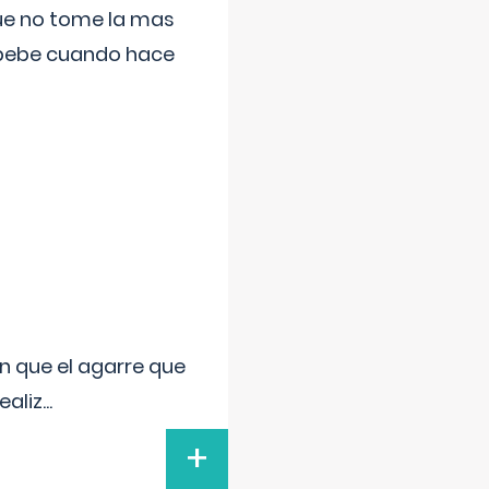
que no tome la mas
 bebe cuando hace
n que el agarre que
ealiz
...
+