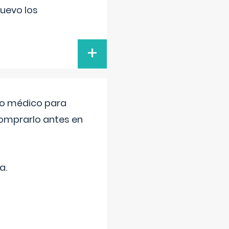
uevo los
+
tro médico para
comprarlo antes en
a.