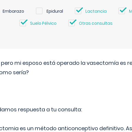
Embarazo
Epidural
Lactancia
M
Suelo Pélvico
Otras consultas
o pero mi esposo está operado la vasectomía es reve
como sería?
 damos respuesta a tu consulta:
ectomia es un método anticonceptivo definitivo. As