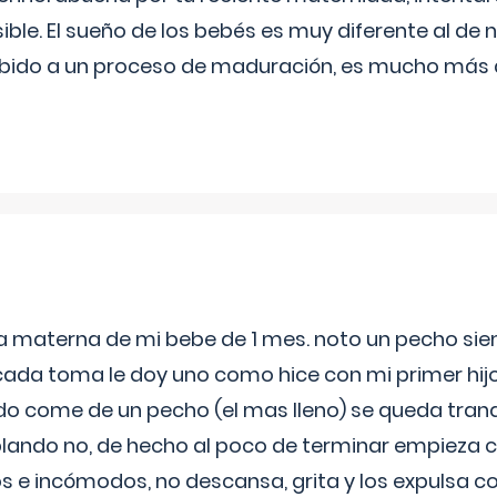
ible. El sueño de los bebés es muy diferente al de 
ebido a un proceso de maduración, es mucho más a
ia materna de mi bebe de 1 mes. noto un pecho s
 cada toma le doy uno como hice con mi primer hi
do come de un pecho (el mas lleno) se queda tranqu
lando no, de hecho al poco de terminar empieza c
s e incómodos, no descansa, grita y los expulsa co