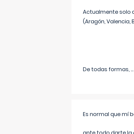
Actualmente solo 
(Aragón, Valencia, B
De todas formas,
...
Es normal que mí b
ante todo darte la