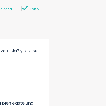
olestia
Parto
rsible? y si lo es
í bien existe una