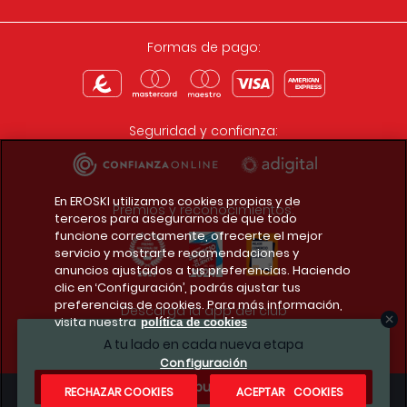
Formas de pago:
Seguridad y confianza:
En EROSKI utilizamos cookies propias y de
Premios y reconocimientos:
terceros para asegurarnos de que todo
funcione correctamente, ofrecerte el mejor
servicio y mostrarte recomendaciones y
anuncios ajustados a tus preferencias. Haciendo
clic en ‘Configuración’, podrás ajustar tus
preferencias de cookies. Para más información,
Descarga la app del club
visita nuestra
política de cookies
A tu lado en cada nueva etapa
Configuración
¿Te apuntas?
RECHAZAR COOKIES
ACEPTAR COOKIES
Condiciones legales