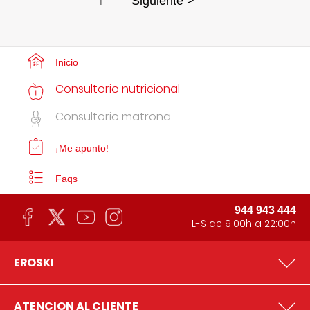
1
Siguiente >
Inicio
Consultorio nutricional
Consultorio matrona
¡Me apunto!
Faqs
944 943 444
L-S de 9:00h a 22:00h
EROSKI
ATENCION AL CLIENTE