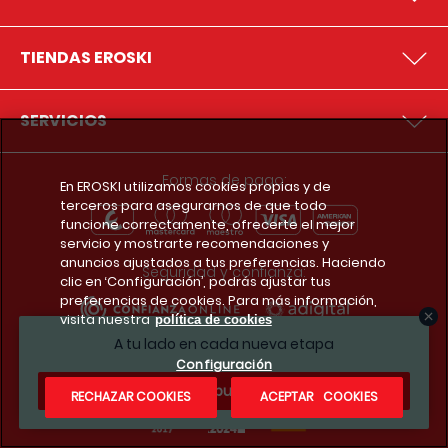
TIENDAS EROSKI
SERVICIOS
Formas de pago:
En EROSKI utilizamos cookies propias y de
terceros para asegurarnos de que todo
funcione correctamente, ofrecerte el mejor
servicio y mostrarte recomendaciones y
anuncios ajustados a tus preferencias. Haciendo
Seguridad y confianza:
clic en ‘Configuración’, podrás ajustar tus
preferencias de cookies. Para más información,
visita nuestra
política de cookies
A tu lado en cada nueva etapa
Premios y reconocimientos:
Configuración
¿Te apuntas?
RECHAZAR COOKIES
ACEPTAR COOKIES