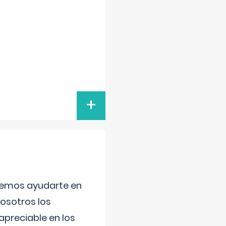
+
aremos ayudarte en
nosotros los
preciable en los