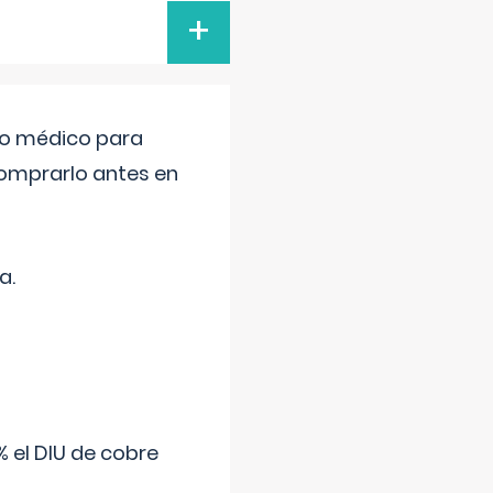
+
tro médico para
comprarlo antes en
a.
 el DIU de cobre