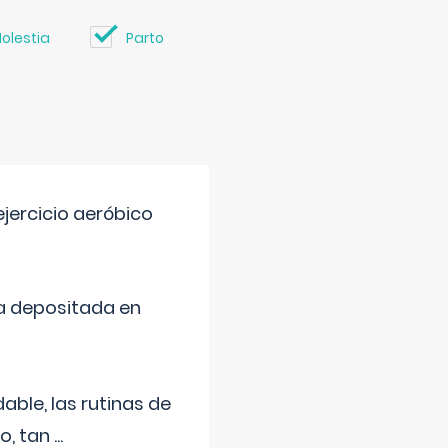
olestia
Parto
jercicio aeróbico
a depositada en
ble, las rutinas de
o, tan
...