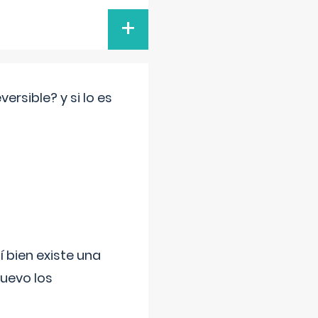
+
rsible? y si lo es
í bien existe una
uevo los