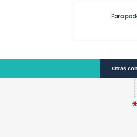
Para pode
Otras con