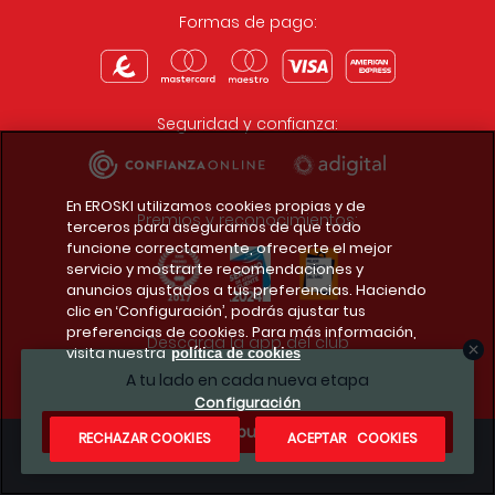
Formas de pago:
Seguridad y confianza:
En EROSKI utilizamos cookies propias y de
Premios y reconocimientos:
terceros para asegurarnos de que todo
funcione correctamente, ofrecerte el mejor
servicio y mostrarte recomendaciones y
anuncios ajustados a tus preferencias. Haciendo
clic en ‘Configuración’, podrás ajustar tus
preferencias de cookies. Para más información,
Descarga la app del club
visita nuestra
política de cookies
A tu lado en cada nueva etapa
Configuración
¿Te apuntas?
RECHAZAR COOKIES
ACEPTAR COOKIES
Condiciones legales