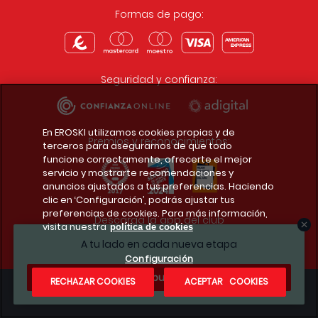
Formas de pago:
Seguridad y confianza:
En EROSKI utilizamos cookies propias y de
Premios y reconocimientos:
terceros para asegurarnos de que todo
funcione correctamente, ofrecerte el mejor
servicio y mostrarte recomendaciones y
anuncios ajustados a tus preferencias. Haciendo
clic en ‘Configuración’, podrás ajustar tus
preferencias de cookies. Para más información,
Descarga la app del club
visita nuestra
política de cookies
A tu lado en cada nueva etapa
Configuración
¿Te apuntas?
RECHAZAR COOKIES
ACEPTAR COOKIES
Condiciones legales