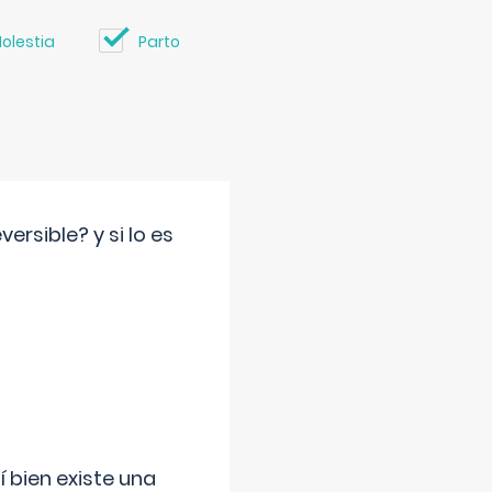
olestia
Parto
rsible? y si lo es
í bien existe una