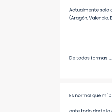
Actualmente solo 
(Aragón, Valencia, B
De todas formas,
...
Es normal que mí b
ante todo darte la