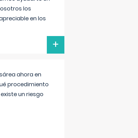
nosotros los
preciable en los
+
esárea ahora en
 qué procedimiento
existe un riesgo