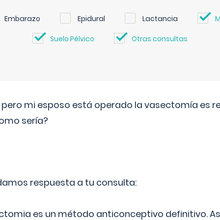
Embarazo
Epidural
Lactancia
M
Suelo Pélvico
Otras consultas
o pero mi esposo está operado la vasectomía es reve
como sería?
 damos respuesta a tu consulta:
ectomia es un método anticonceptivo definitivo. As