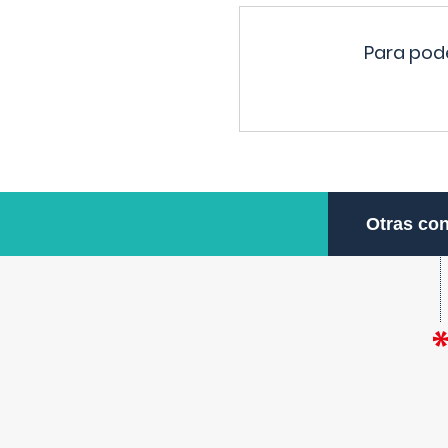
Para pode
Otras con