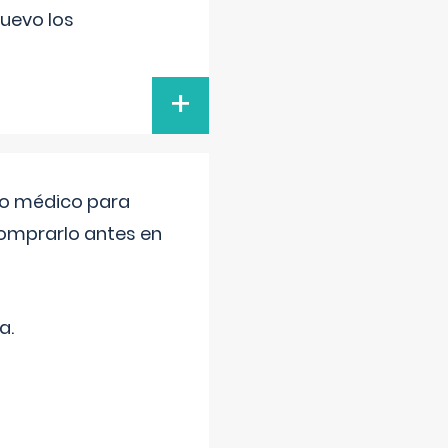
uevo los
+
tro médico para
comprarlo antes en
a.