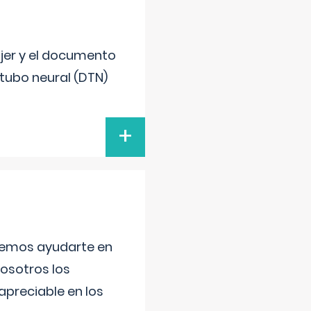
ujer y el documento
 tubo neural (DTN)
+
aremos ayudarte en
nosotros los
preciable en los