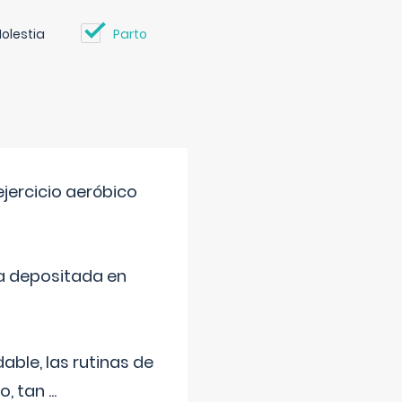
olestia
Parto
jercicio aeróbico
a depositada en
ble, las rutinas de
o, tan
...