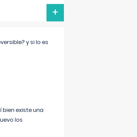
+
rsible? y si lo es
í bien existe una
uevo los