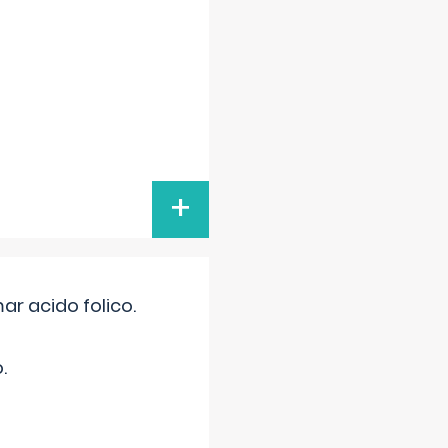
+
r acido folico.
.