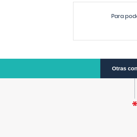
Para pode
Otras con