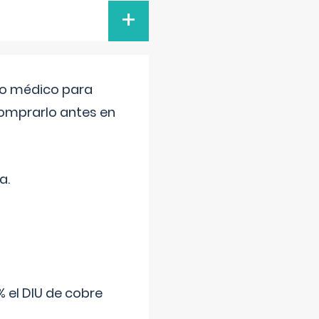
+
tro médico para
comprarlo antes en
a.
 el DIU de cobre