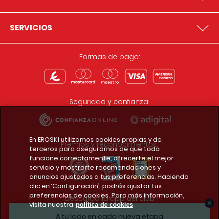
SERVICIOS
Formas de pago:
Seguridad y confianza:
En EROSKI utilizamos cookies propias y de
Premios y reconocimientos:
terceros para asegurarnos de que todo
funcione correctamente, ofrecerte el mejor
servicio y mostrarte recomendaciones y
anuncios ajustados a tus preferencias. Haciendo
clic en ‘Configuración’, podrás ajustar tus
preferencias de cookies. Para más información,
Descarga la app del club
visita nuestra
política de cookies
A tu lado en cada nueva etapa