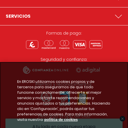
SERVICIOS
Formas de pago:
Seguridad y confianza:
En EROSKI utilizamos cookies propias y de
Premios y reconocimientos:
terceros para asegurarnos de que todo
funcione correctamente, ofrecerte el mejor
servicio y mostrarte recomendaciones y
anuncios ajustados a tus preferencias. Haciendo
clic en ‘Configuración’, podrás ajustar tus
preferencias de cookies. Para más información,
Descarga la app del club
visita nuestra
política de cookies
A tu lado en cada nueva etapa