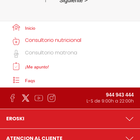
1
Siguiente >
Inicio
Consultorio nutricional
Consultorio matrona
¡Me apunto!
Faqs
944 943 444
L-S de 9:00h a 22:00h
EROSKI
ATENCION AL CLIENTE