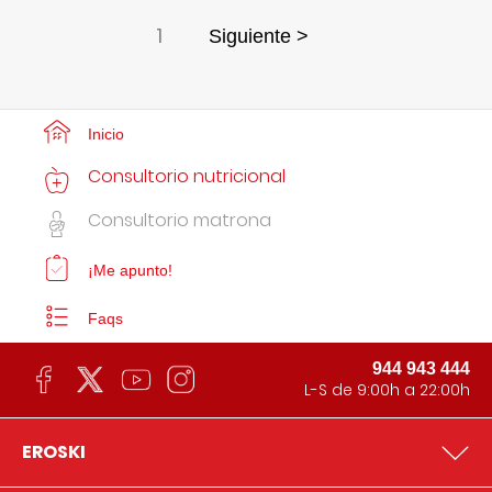
1
Siguiente >
Inicio
Consultorio nutricional
Consultorio matrona
¡Me apunto!
Faqs
944 943 444
L-S de 9:00h a 22:00h
EROSKI