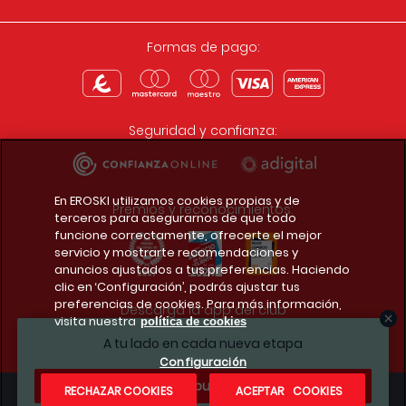
Formas de pago:
Seguridad y confianza:
En EROSKI utilizamos cookies propias y de
Premios y reconocimientos:
terceros para asegurarnos de que todo
funcione correctamente, ofrecerte el mejor
servicio y mostrarte recomendaciones y
anuncios ajustados a tus preferencias. Haciendo
clic en ‘Configuración’, podrás ajustar tus
preferencias de cookies. Para más información,
Descarga la app del club
visita nuestra
política de cookies
A tu lado en cada nueva etapa
Configuración
¿Te apuntas?
RECHAZAR COOKIES
ACEPTAR COOKIES
Condiciones legales