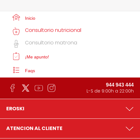
Inicio
Consultorio nutricional
Consultorio matrona
¡Me apunto!
Faqs
944 943 444
L-S de 9:00h a 22:00h
EROSKI
ATENCION AL CLIENTE