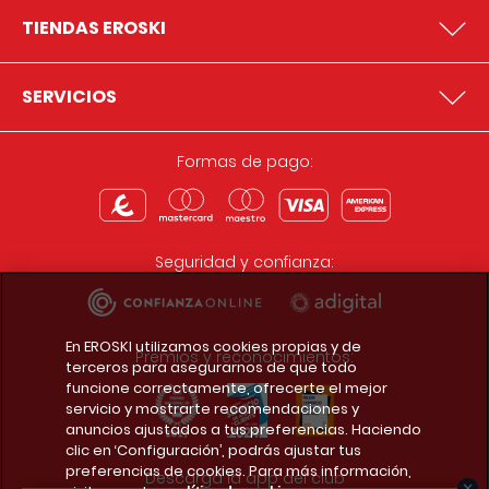
TIENDAS EROSKI
SERVICIOS
Formas de pago:
Seguridad y confianza:
En EROSKI utilizamos cookies propias y de
Premios y reconocimientos:
terceros para asegurarnos de que todo
funcione correctamente, ofrecerte el mejor
servicio y mostrarte recomendaciones y
anuncios ajustados a tus preferencias. Haciendo
clic en ‘Configuración’, podrás ajustar tus
preferencias de cookies. Para más información,
Descarga la app del club