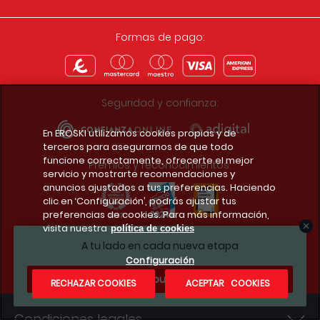
Formas de pago:
Seguridad y confianza:
En EROSKI utilizamos cookies propias y de
terceros para asegurarnos de que todo
funcione correctamente, ofrecerte el mejor
Premios y reconocimientos:
servicio y mostrarte recomendaciones y
anuncios ajustados a tus preferencias. Haciendo
clic en ‘Configuración’, podrás ajustar tus
preferencias de cookies. Para más información,
visita nuestra
política de cookies
Descarga la app del club
A tu lado en cada nueva etapa
Configuración
¿Te apuntas?
RECHAZAR COOKIES
ACEPTAR COOKIES
Condiciones legales