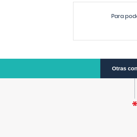
Para pode
Otras con