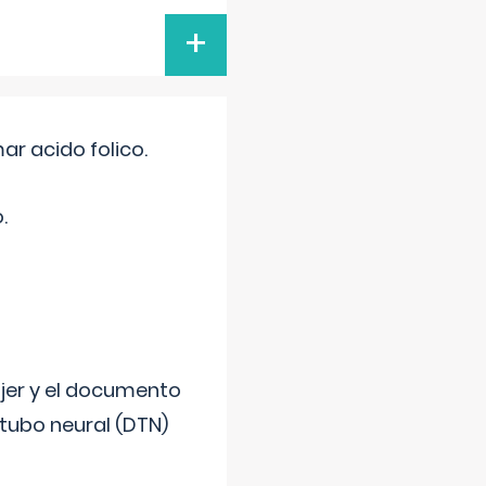
+
r acido folico.
.
ujer y el documento
 tubo neural (DTN)