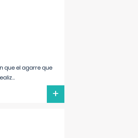
n que el agarre que
ealiz
...
+