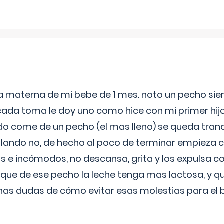
ia materna de mi bebe de 1 mes. noto un pecho s
 cada toma le doy uno como hice con mi primer hi
do come de un pecho (el mas lleno) se queda tranqu
lando no, de hecho al poco de terminar empieza c
s e incómodos, no descansa, grita y los expulsa co
 que de ese pecho la leche tenga mas lactosa, y 
as dudas de cómo evitar esas molestias para el