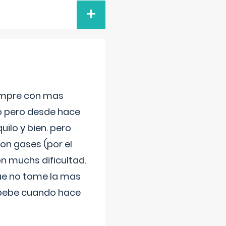
+
iempre con mas
jo pero desde hace
ilo y bien. pero
on gases (por el
n muchs dificultad.
que no tome la mas
 bebe cuando hace