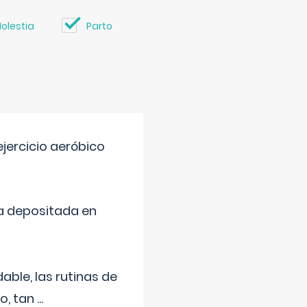
olestia
Parto
jercicio aeróbico
a depositada en
ble, las rutinas de
o, tan
...