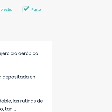
olestia
Parto
jercicio aeróbico
a depositada en
ble, las rutinas de
o, tan
...