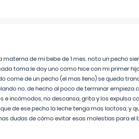
ia materna de mi bebe de 1 mes. noto un pecho s
 cada toma le doy uno como hice con mi primer hi
do come de un pecho (el mas lleno) se queda tranqu
lando no, de hecho al poco de terminar empieza c
s e incómodos, no descansa, grita y los expulsa co
 que de ese pecho la leche tenga mas lactosa, y 
as dudas de cómo evitar esas molestias para el