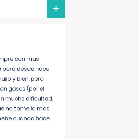
+
iempre con mas
jo pero desde hace
ilo y bien. pero
on gases (por el
n muchs dificultad.
que no tome la mas
 bebe cuando hace