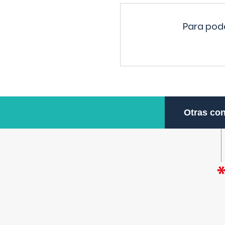
Para pode
Otras con