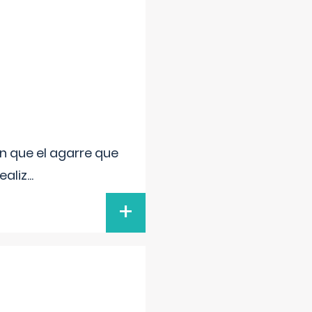
n que el agarre que
ealiz
...
+