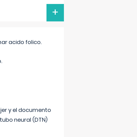
+
r acido folico.
.
ujer y el documento
 tubo neural (DTN)