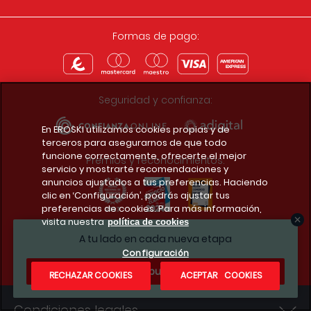
Formas de pago:
Seguridad y confianza:
En EROSKI utilizamos cookies propias y de
terceros para asegurarnos de que todo
funcione correctamente, ofrecerte el mejor
Premios y reconocimientos:
servicio y mostrarte recomendaciones y
anuncios ajustados a tus preferencias. Haciendo
clic en ‘Configuración’, podrás ajustar tus
preferencias de cookies. Para más información,
visita nuestra
política de cookies
Descarga la app del club
A tu lado en cada nueva etapa
Configuración
¿Te apuntas?
RECHAZAR COOKIES
ACEPTAR COOKIES
Condiciones legales