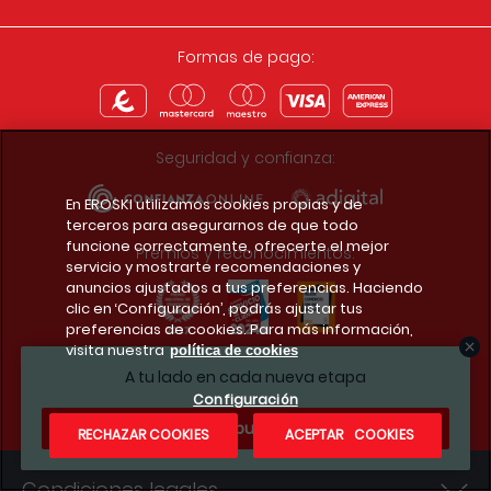
Formas de pago:
Seguridad y confianza:
En EROSKI utilizamos cookies propias y de
terceros para asegurarnos de que todo
funcione correctamente, ofrecerte el mejor
Premios y reconocimientos:
servicio y mostrarte recomendaciones y
anuncios ajustados a tus preferencias. Haciendo
clic en ‘Configuración’, podrás ajustar tus
preferencias de cookies. Para más información,
visita nuestra
política de cookies
Descarga la app del club
A tu lado en cada nueva etapa
Configuración
¿Te apuntas?
RECHAZAR COOKIES
ACEPTAR COOKIES
Condiciones legales