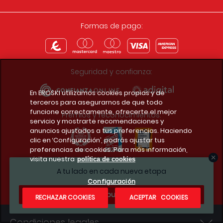
Formas de pago:
Seguridad y confianza:
En EROSKI utilizamos cookies propias y de
terceros para asegurarnos de que todo
funcione correctamente, ofrecerte el mejor
Premios y reconocimientos:
servicio y mostrarte recomendaciones y
anuncios ajustados a tus preferencias. Haciendo
clic en ‘Configuración’, podrás ajustar tus
preferencias de cookies. Para más información,
visita nuestra
política de cookies
Descarga la app del club
A tu lado en cada nueva etapa
Configuración
¿Te apuntas?
RECHAZAR COOKIES
ACEPTAR COOKIES
Condiciones legales