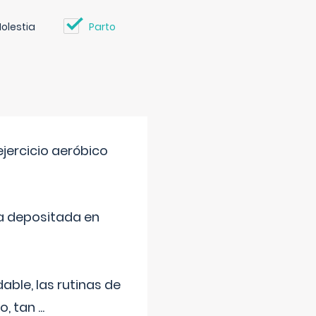
olestia
Parto
jercicio aeróbico
a depositada en
ble, las rutinas de
o, tan
...