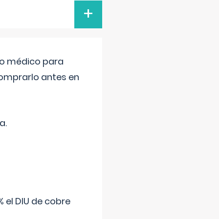
+
tro médico para
comprarlo antes en
a.
 el DIU de cobre