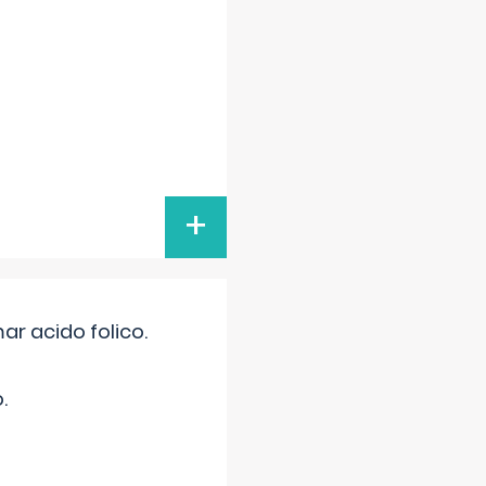
+
r acido folico.
.