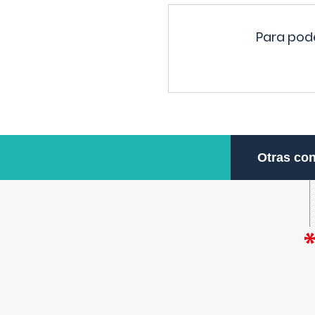
Para pode
Otras con