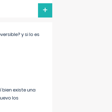
+
rsible? y si lo es
í bien existe una
uevo los