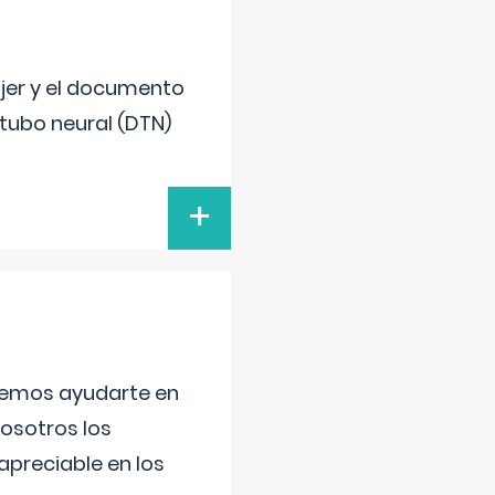
ujer y el documento
 tubo neural (DTN)
+
aremos ayudarte en
nosotros los
preciable en los