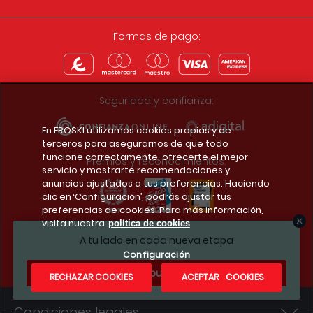
Formas de pago:
Seguridad y confianza:
En EROSKI utilizamos cookies propias y de
terceros para asegurarnos de que todo
funcione correctamente, ofrecerte el mejor
Premios y reconocimientos:
servicio y mostrarte recomendaciones y
anuncios ajustados a tus preferencias. Haciendo
clic en ‘Configuración’, podrás ajustar tus
preferencias de cookies. Para más información,
visita nuestra
política de cookies
Descarga la app del club
A tu lado en cada nueva etapa
Configuración
¿Te apuntas?
RECHAZAR COOKIES
ACEPTAR COOKIES
Condiciones legales