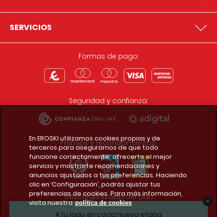
SERVICIOS
Formas de pago:
Seguridad y confianza:
En EROSKI utilizamos cookies propias y de
Premios y reconocimientos:
terceros para asegurarnos de que todo
funcione correctamente, ofrecerte el mejor
servicio y mostrarte recomendaciones y
anuncios ajustados a tus preferencias. Haciendo
clic en ‘Configuración’, podrás ajustar tus
preferencias de cookies. Para más información,
Descarga la app del club
visita nuestra
política de cookies
A tu lado en cada nueva etapa