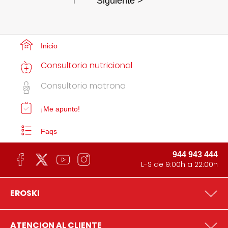
1
Siguiente >
Inicio
Consultorio nutricional
Consultorio matrona
¡Me apunto!
Faqs
944 943 444
L-S de 9:00h a 22:00h
EROSKI
ATENCION AL CLIENTE