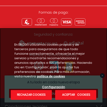
Formas de pago:
Seguridad y confianza:
En EROSKI utilizamos cookies propias y de
terceros para asegurarnos de que todo
funcione correctamente, ofrecerte el mejor
Premios y reconocimientos:
servicio y mostrarte recomendaciones y
anuncios ajustados a tus preferencias. Haciendo
clic en ‘Configuración’, podrás ajustar tus
preferencias de cookies. Para más información,
visita nuestra
política de cookies
Descarga la app del club
A tu lado en cada nueva etapa
Configuración
¿Te apuntas?
RECHAZAR COOKIES
ACEPTAR COOKIES
Condiciones legales