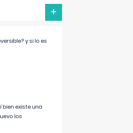
+
rsible? y si lo es
í bien existe una
uevo los