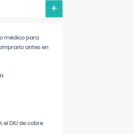
+
tro médico para
comprarlo antes en
a.
 el DIU de cobre