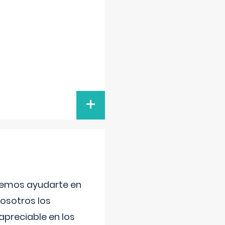
+
aremos ayudarte en
nosotros los
preciable en los