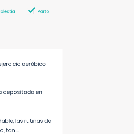
olestia
Parto
jercicio aeróbico
a depositada en
ble, las rutinas de
o, tan
...