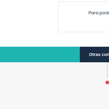
Para pode
Otras con