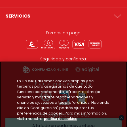
SERVICIOS
Formas de pago:
Seguridad y confianza:
En EROSKI utilizamos cookies propias y de
Premios y reconocimientos:
terceros para asegurarnos de que todo
funcione correctamente, ofrecerte el mejor
servicio y mostrarte recomendaciones y
anuncios ajustados a tus preferencias. Haciendo
clic en ‘Configuración’, podrás ajustar tus
preferencias de cookies. Para más información,
Descarga la app del club
visita nuestra
política de cookies
A tu lado en cada nueva etapa