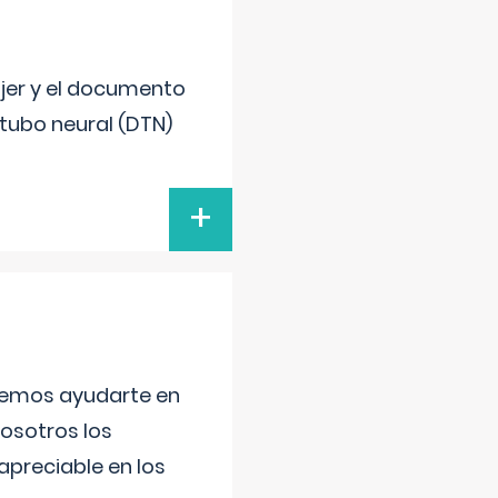
ujer y el documento
 tubo neural (DTN)
+
aremos ayudarte en
nosotros los
preciable en los