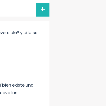
+
rsible? y si lo es
í bien existe una
uevo los