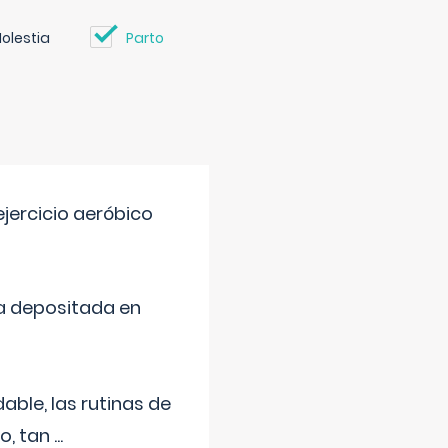
olestia
Parto
jercicio aeróbico
a depositada en
ble, las rutinas de
o, tan
...