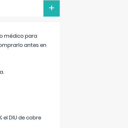
+
tro médico para
comprarlo antes en
a.
 el DIU de cobre