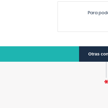
Para pode
Otras con