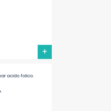
+
r acido folico.
.