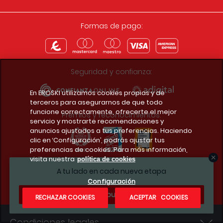
Formas de pago:
Seguridad y confianza:
En EROSKI utilizamos cookies propias y de
terceros para asegurarnos de que todo
funcione correctamente, ofrecerte el mejor
Premios y reconocimientos:
servicio y mostrarte recomendaciones y
anuncios ajustados a tus preferencias. Haciendo
clic en ‘Configuración’, podrás ajustar tus
preferencias de cookies. Para más información,
visita nuestra
política de cookies
Descarga la app del club
A tu lado en cada nueva etapa
Configuración
¿Te apuntas?
RECHAZAR COOKIES
ACEPTAR COOKIES
Condiciones legales