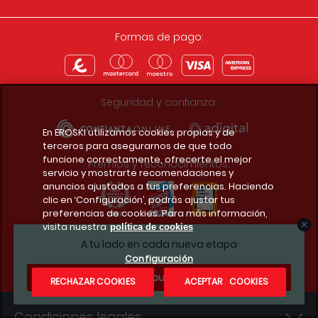
Formas de pago:
Seguridad y confianza:
En EROSKI utilizamos cookies propias y de
terceros para asegurarnos de que todo
funcione correctamente, ofrecerte el mejor
Premios y reconocimientos:
servicio y mostrarte recomendaciones y
anuncios ajustados a tus preferencias. Haciendo
clic en ‘Configuración’, podrás ajustar tus
preferencias de cookies. Para más información,
visita nuestra
política de cookies
Descarga la app del club
A tu lado en cada nueva etapa
Configuración
¿Te apuntas?
RECHAZAR COOKIES
ACEPTAR COOKIES
Condiciones legales