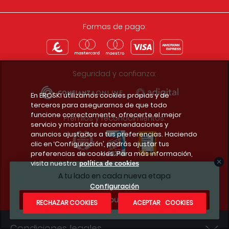
Formas de pago:
Seguridad y confianza:
En EROSKI utilizamos cookies propias y de
terceros para asegurarnos de que todo
funcione correctamente, ofrecerte el mejor
Premios y reconocimientos:
servicio y mostrarte recomendaciones y
anuncios ajustados a tus preferencias. Haciendo
clic en ‘Configuración’, podrás ajustar tus
preferencias de cookies. Para más información,
visita nuestra
política de cookies
Descarga la app del club
A tu lado en cada nueva etapa
Configuración
¿Te apuntas?
RECHAZAR COOKIES
ACEPTAR COOKIES
Condiciones legales