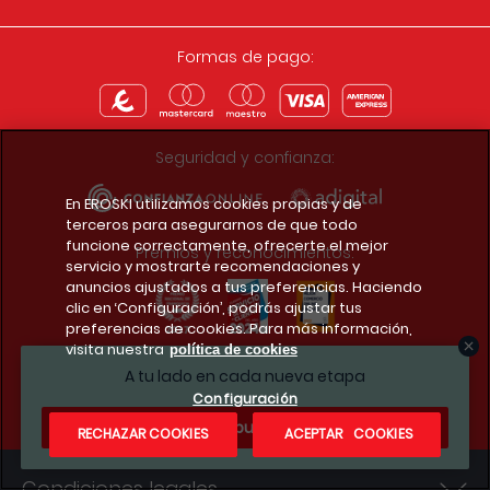
Formas de pago:
Seguridad y confianza:
En EROSKI utilizamos cookies propias y de
terceros para asegurarnos de que todo
funcione correctamente, ofrecerte el mejor
Premios y reconocimientos:
servicio y mostrarte recomendaciones y
anuncios ajustados a tus preferencias. Haciendo
clic en ‘Configuración’, podrás ajustar tus
preferencias de cookies. Para más información,
visita nuestra
política de cookies
Descarga la app del club
A tu lado en cada nueva etapa
Configuración
¿Te apuntas?
RECHAZAR COOKIES
ACEPTAR COOKIES
Condiciones legales