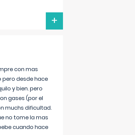
+
iempre con mas
jo pero desde hace
ilo y bien. pero
on gases (por el
n muchs dificultad.
que no tome la mas
 bebe cuando hace