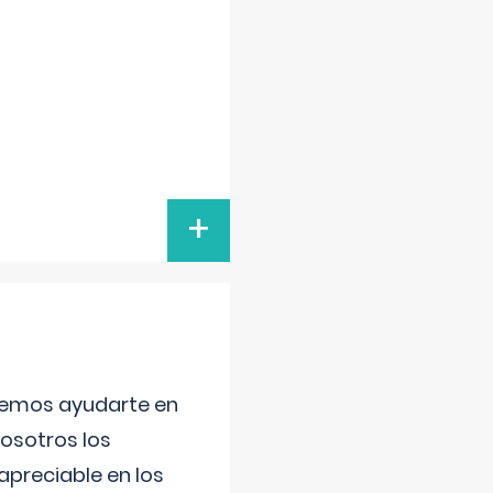
+
aremos ayudarte en
nosotros los
preciable en los