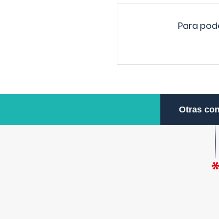
Para pode
Otras con