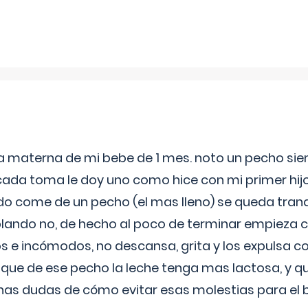
ia materna de mi bebe de 1 mes. noto un pecho s
 cada toma le doy uno como hice con mi primer hi
do come de un pecho (el mas lleno) se queda tranqu
lando no, de hecho al poco de terminar empieza c
s e incómodos, no descansa, grita y los expulsa co
 que de ese pecho la leche tenga mas lactosa, y 
as dudas de cómo evitar esas molestias para el