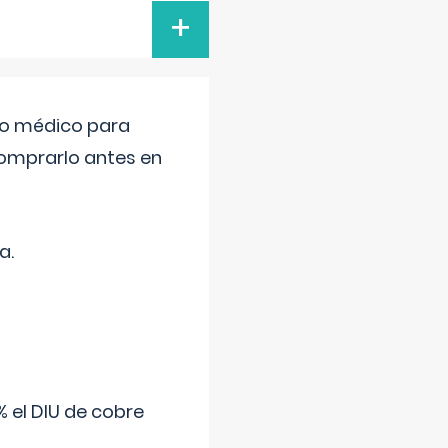
+
tro médico para
comprarlo antes en
a.
 el DIU de cobre