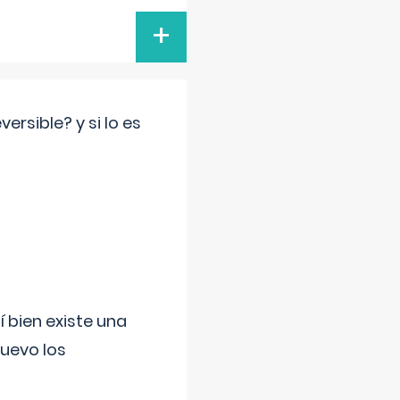
+
rsible? y si lo es
í bien existe una
uevo los