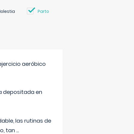
olestia
Parto
jercicio aeróbico
a depositada en
ble, las rutinas de
o, tan
...