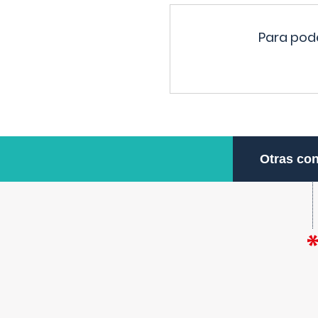
Para pode
Otras con