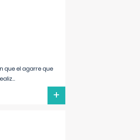
n que el agarre que
ealiz
...
+