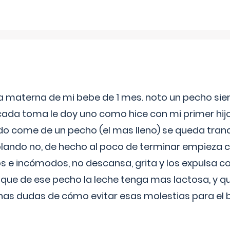
ia materna de mi bebe de 1 mes. noto un pecho s
 cada toma le doy uno como hice con mi primer hi
do come de un pecho (el mas lleno) se queda tranqu
lando no, de hecho al poco de terminar empieza c
s e incómodos, no descansa, grita y los expulsa co
 que de ese pecho la leche tenga mas lactosa, y 
as dudas de cómo evitar esas molestias para el