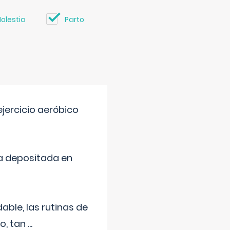
olestia
Parto
jercicio aeróbico
a depositada en
ble, las rutinas de
o, tan
...