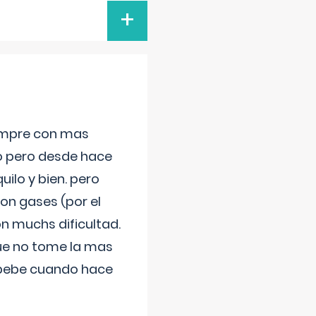
+
iempre con mas
jo pero desde hace
ilo y bien. pero
on gases (por el
n muchs dificultad.
que no tome la mas
 bebe cuando hace