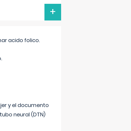
+
r acido folico.
.
ujer y el documento
 tubo neural (DTN)