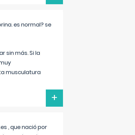
rina. es normal? se
 sin más. Si la
 muy
sta musculatura
+
s , que nació por