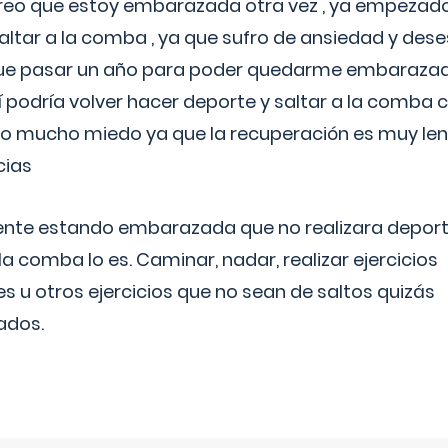
reo que estoy embarazada otra vez , ya empezado
tar a la comba , ya que sufro de ansiedad y des
 que pasar un año para poder quedarme embarazad
así podría volver hacer deporte y saltar a la comba
o mucho miedo ya que la recuperación es muy lent
cias
ente estando embarazada que no realizara depor
la comba lo es. Caminar, nadar, realizar ejercicios
es u otros ejercicios que no sean de saltos quizás
ados.