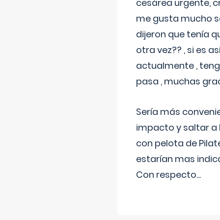
cesárea urgente, c
me gusta mucho sal
dijeron que tenía
otra vez?? , si es 
actualmente , teng
pasa , muchas gra
Sería más conveni
impacto y saltar a 
con pelota de Pilat
estarían mas indic
Con respecto
...