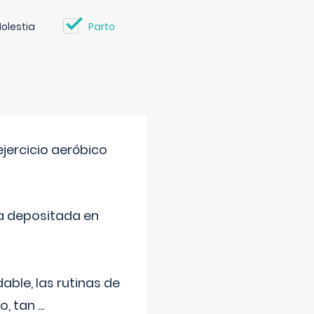
olestia
Parto
jercicio aeróbico
a depositada en
ble, las rutinas de
o, tan
...