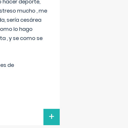
 hacer deporte,
estreso mucho , me
a, sería cesárea
 como lo hago
a , y se como se
tes de
+