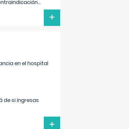
ontraindicación
...
+
ncia en el hospital
 de si ingresas
+