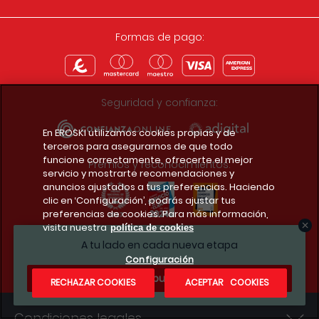
Formas de pago:
Seguridad y confianza:
En EROSKI utilizamos cookies propias y de
terceros para asegurarnos de que todo
funcione correctamente, ofrecerte el mejor
Premios y reconocimientos:
servicio y mostrarte recomendaciones y
anuncios ajustados a tus preferencias. Haciendo
clic en ‘Configuración’, podrás ajustar tus
preferencias de cookies. Para más información,
visita nuestra
política de cookies
Descarga la app del club
A tu lado en cada nueva etapa
Configuración
¿Te apuntas?
RECHAZAR COOKIES
ACEPTAR COOKIES
Condiciones legales