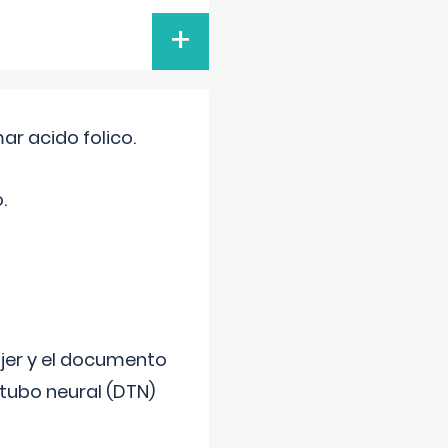
+
r acido folico.
.
ujer y el documento
 tubo neural (DTN)