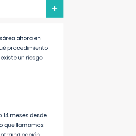
+
esárea ahora en
 qué procedimiento
existe un riesgo
ido 14 meses desde
 lo que llamamos
ontraindicación
...