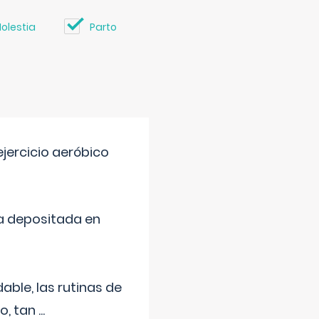
olestia
Parto
jercicio aeróbico
a depositada en
ble, las rutinas de
o, tan
...