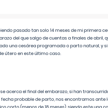
biendo pasado tan solo 14 meses de mi primera c
azo del que salgo de cuentas a finales de abril,
ado una cesárea programada o parto natural, y si 
de útero en este último caso.
 se acerca el final del embarazo, si han transcurr
a fecha probable de parto, nos encontramos ante
ico corto (menos de 18 meses), siendo este una c