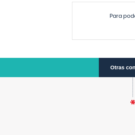
Para pode
Otras con