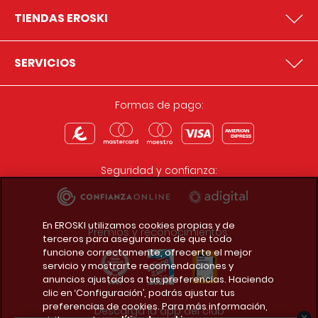
TIENDAS EROSKI
SERVICIOS
Formas de pago:
Seguridad y confianza:
En EROSKI utilizamos cookies propias y de
Premios y reconocimientos:
terceros para asegurarnos de que todo
funcione correctamente, ofrecerte el mejor
servicio y mostrarte recomendaciones y
anuncios ajustados a tus preferencias. Haciendo
clic en ‘Configuración’, podrás ajustar tus
preferencias de cookies. Para más información,
Descarga la app del club