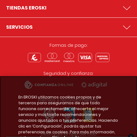
TIENDAS EROSKI
SERVICIOS
Formas de pago:
Seguridad y confianza:
En EROSKI utilizamos cookies propias y de
Premios y reconocimientos:
terceros para asegurarnos de que todo
funcione correctamente, ofrecerte el mejor
servicio y mostrarte recomendaciones y
anuncios ajustados a tus preferencias. Haciendo
clic en ‘Configuración’, podrás ajustar tus
preferencias de cookies. Para más información,
Descarga la app del club