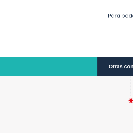
Para pode
Otras con