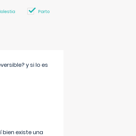
olestia
Parto
rsible? y si lo es
í bien existe una