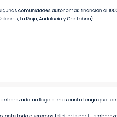
algunas comunidades autónomas financian al 100%
aleares, La Rioja, Andalucía y Cantabria).
embarazada. no llega al mes cunto tengo que toma
o, ante todo queremos felicitarte por tu embarazo