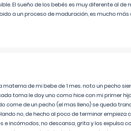
ible. El sueño de los bebés es muy diferente al de 
ebido a un proceso de maduración, es mucho más a
ia materna de mi bebe de 1 mes. noto un pecho s
 cada toma le doy uno como hice con mi primer hi
do come de un pecho (el mas lleno) se queda tranqu
lando no, de hecho al poco de terminar empieza c
s e incómodos, no descansa, grita y los expulsa co