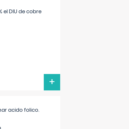
 el DIU de cobre
+
r acido folico.
.