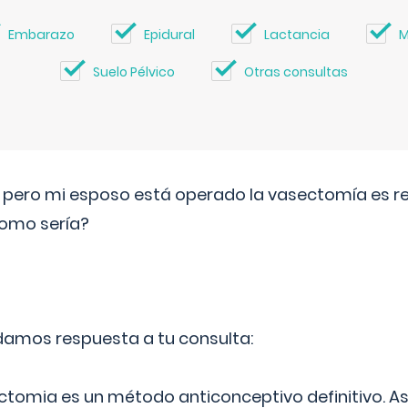
Embarazo
Epidural
Lactancia
M
Suelo Pélvico
Otras consultas
o pero mi esposo está operado la vasectomía es reve
como sería?
 damos respuesta a tu consulta:
ectomia es un método anticonceptivo definitivo. As