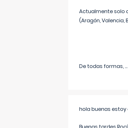
Actualmente solo 
(Aragón, Valencia, B
De todas formas,
...
hola buenas estoy 
Buenas tardes Rocí