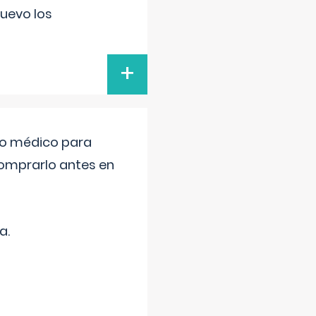
uevo los
+
tro médico para
comprarlo antes en
a.