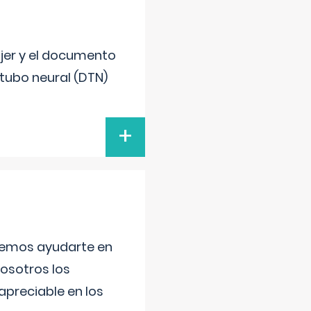
ujer y el documento
 tubo neural (DTN)
+
aremos ayudarte en
nosotros los
preciable en los