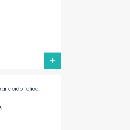
+
r acido folico.
.