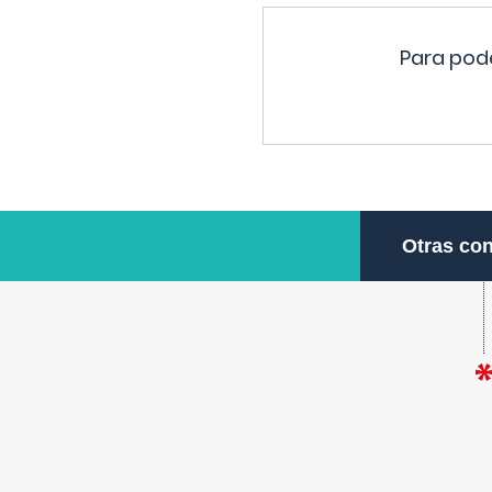
Para pode
Otras con