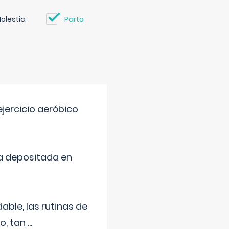
olestia
Parto
jercicio aeróbico
a depositada en
ble, las rutinas de
o, tan
...