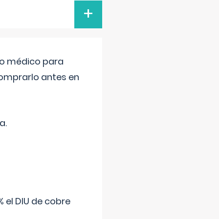
+
tro médico para
comprarlo antes en
a.
 el DIU de cobre