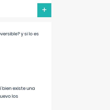
+
rsible? y si lo es
í bien existe una
uevo los