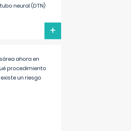
 tubo neural (DTN)
+
esárea ahora en
 qué procedimiento
existe un riesgo