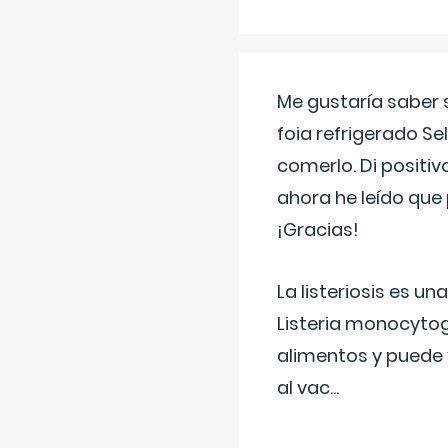
Me gustaría saber 
foia refrigerado Se
comerlo. Di positi
ahora he leído que 
¡Gracias!
La listeriosis es u
Listeria monocytog
alimentos y puede 
al vac
...