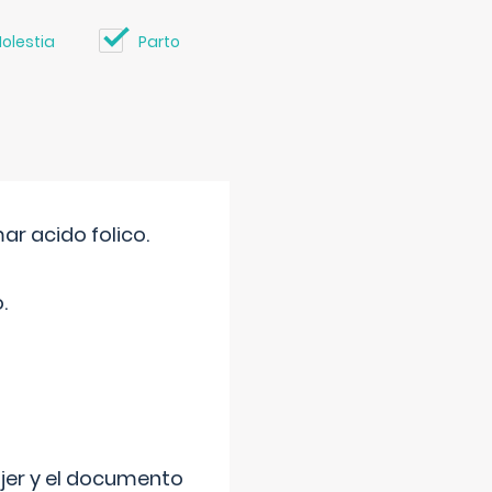
olestia
Parto
r acido folico.
.
ujer y el documento