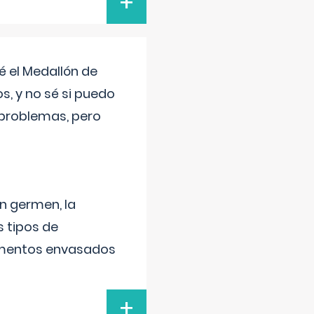
+
 el Medallón de
os, y no sé si puedo
 problemas, pero
un germen, la
 tipos de
alimentos envasados
+