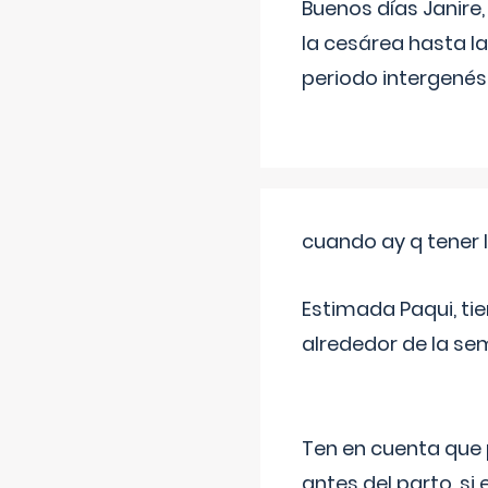
Buenos días Janire,
la cesárea hasta l
periodo intergenés
cuando ay q tener l
Estimada Paqui, tie
alrededor de la se
Ten en cuenta que 
antes del parto, si