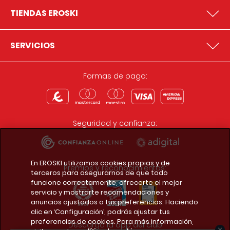
TIENDAS EROSKI
SERVICIOS
Formas de pago:
Seguridad y confianza:
En EROSKI utilizamos cookies propias y de
Premios y reconocimientos:
terceros para asegurarnos de que todo
funcione correctamente, ofrecerte el mejor
servicio y mostrarte recomendaciones y
anuncios ajustados a tus preferencias. Haciendo
clic en ‘Configuración’, podrás ajustar tus
preferencias de cookies. Para más información,
Descarga la app del club