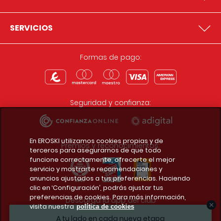
SERVICIOS
Formas de pago:
Seguridad y confianza:
En EROSKI utilizamos cookies propias y de
Premios y reconocimientos:
terceros para asegurarnos de que todo
funcione correctamente, ofrecerte el mejor
servicio y mostrarte recomendaciones y
anuncios ajustados a tus preferencias. Haciendo
clic en ‘Configuración’, podrás ajustar tus
preferencias de cookies. Para más información,
Descarga la app del club
visita nuestra
política de cookies
A tu lado en cada nueva etapa