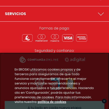
SERVICIOS
Formas de pago:
Seguridad y confianza:
En EROSKI utilizamos cookies propias y de
Premios y reconocimientos:
terceros para asegurarnos de que todo
funcione correctamente, ofrecerte el mejor
servicio y mostrarte recomendaciones y
anuncios ajustados a tus preferencias. Haciendo
clic en ‘Configuración’, podrás ajustar tus
preferencias de cookies. Para más información,
Descarga la app del club
visita nuestra
política de cookies
A tu lado en cada nueva etapa