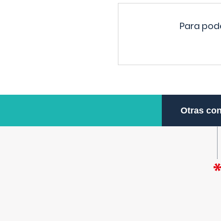
Para pode
Otras con