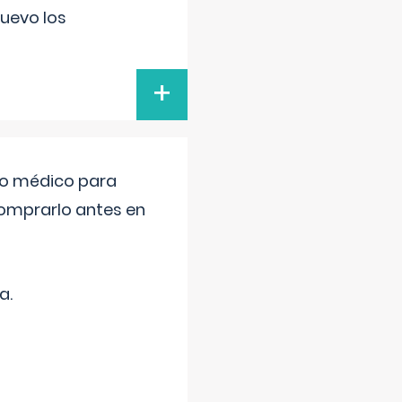
uevo los
+
tro médico para
comprarlo antes en
a.