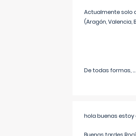
Actualmente solo 
(Aragón, Valencia, B
De todas formas,
...
hola buenas estoy 
Buenas tardes Rocí