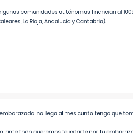
algunas comunidades autónomas financian al 100%
aleares, La Rioja, Andalucía y Cantabria).
embarazada. no llega al mes cunto tengo que toma
o, ante todo queremos felicitarte por tu embarazo