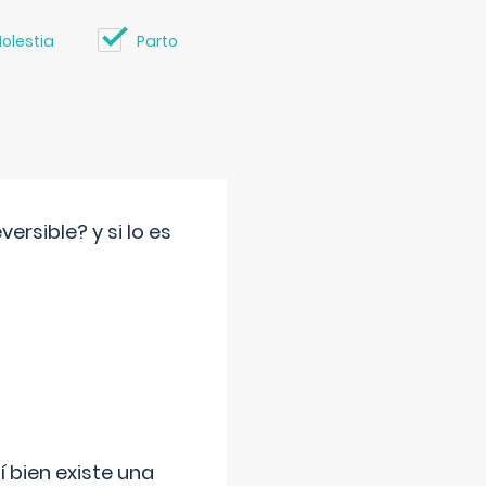
olestia
Parto
rsible? y si lo es
í bien existe una