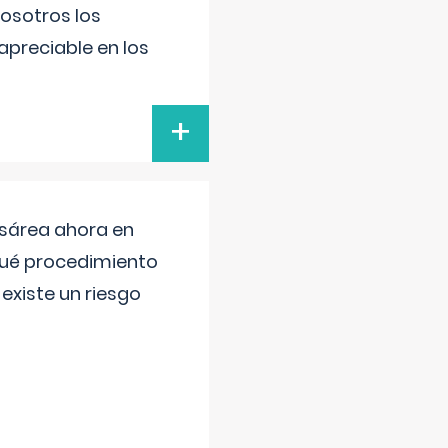
nosotros los
preciable en los
+
esárea ahora en
 qué procedimiento
existe un riesgo