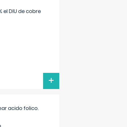
 el DIU de cobre
+
r acido folico.
.