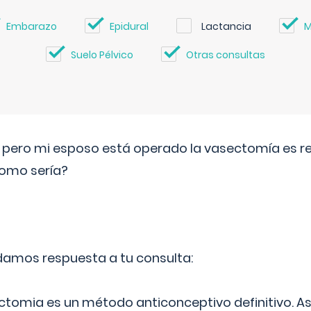
Embarazo
Epidural
Lactancia
M
Suelo Pélvico
Otras consultas
o pero mi esposo está operado la vasectomía es reve
como sería?
 damos respuesta a tu consulta:
ectomia es un método anticonceptivo definitivo. As