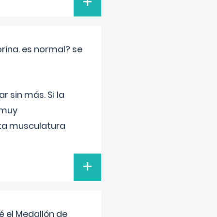
+
rina. es normal? se
 sin más. Si la
 muy
sta musculatura
+
 el Medallón de