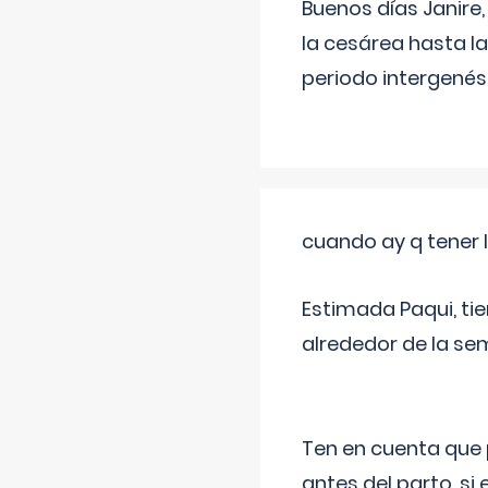
Buenos días Janire,
la cesárea hasta l
periodo intergenés
cuando ay q tener l
Estimada Paqui, tie
alrededor de la se
Ten en cuenta que 
antes del parto, si