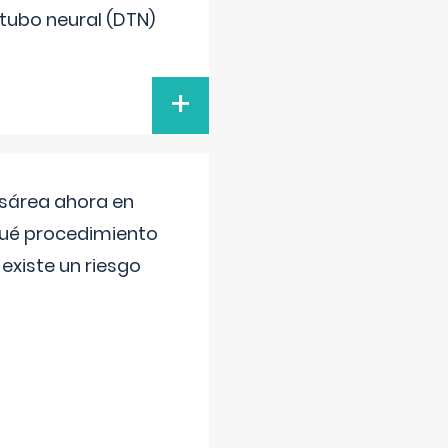
 tubo neural (DTN)
+
esárea ahora en
 qué procedimiento
existe un riesgo