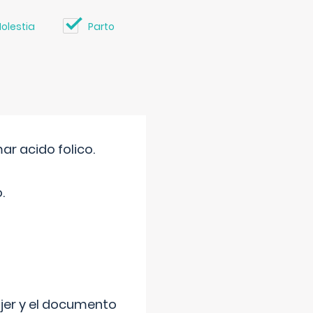
olestia
Parto
r acido folico.
.
ujer y el documento