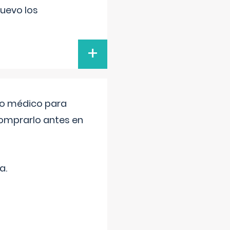
uevo los
+
tro médico para
comprarlo antes en
a.