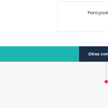
Para pode
Otras con