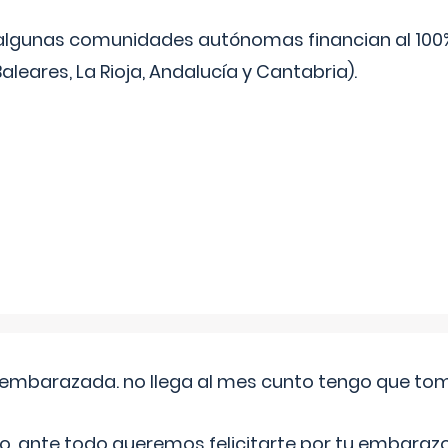
algunas comunidades autónomas financian al 100%
aleares, La Rioja, Andalucía y Cantabria).
embarazada. no llega al mes cunto tengo que toma
o, ante todo queremos felicitarte por tu embarazo