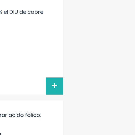
 el DIU de cobre
+
r acido folico.
.