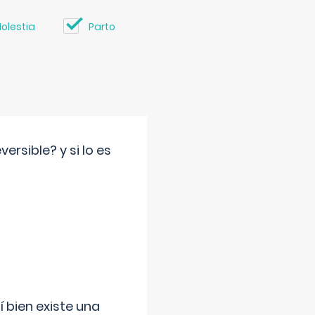
olestia
Parto
rsible? y si lo es
í bien existe una